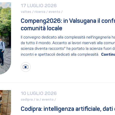
17 LUGLIO 2026
valtes / 
ricerca / 
evento / 
Compeng2026: in Valsugana il confro
comunità locale
Il convegno dedicato alla complessità nell'ingegneria ha
da tutto il mondo. Accanto ai lavori riservati alla comu
scienza diventa racconto" ha portato la scienza fuori d
incontri e spettacoli dedicati alla complessità.
10 LUGLIO 2026
codipra / 
ia / 
evento / 
Codipra: intelligenza artificiale, dati