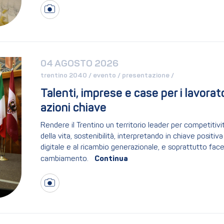
04 AGOSTO 2026
trentino 2040 / 
evento / 
presentazione / 
Talenti, imprese e case per i lavorat
azioni chiave
Rendere il Trentino un territorio leader per competitivit
della vita, sostenibilità, interpretando in chiave positiv
digitale e al ricambio generazionale, e soprattutto fa
cambiamento.