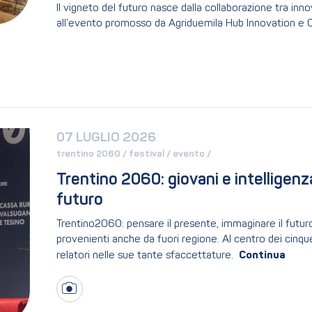
Il vigneto del futuro nasce dalla collaborazione tra in
all’evento promosso da Agriduemila Hub Innovation e Cr
07 LUGLIO 2026
trentino 2060 / 
festival / 
evento / 
Trentino 2060: giovani e intelligenza a
futuro
Trentino2060: pensare il presente, immaginare il futuro
provenienti anche da fuori regione. Al centro dei cinque g
relatori nelle sue tante sfaccettature.