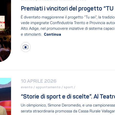
Premiati i vincitori del progetto “TU
È diventato maggiorenne il progetto “Tu sei”, la tradiz
vede impegnate Confindustria Trento e Provincia autono
Alto Adige, nel promuovere iniziative di sistema capaci 
e stimolanti.
10 APRILE 2026
evento / 
appuntamento / 
sport / 
“Storie di sport e di scelte”. Al Teatr
Un olimpionico, Simone Deromedis, e una campionessa de
serata straordinaria promossa da Cassa Rurale Vallagar