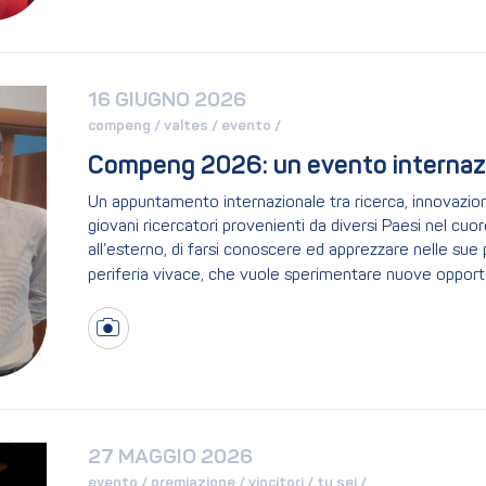
16 GIUGNO 2026
compeng / 
valtes / 
evento / 
Compeng 2026: un evento internazion
Un appuntamento internazionale tra ricerca, innovazion
giovani ricercatori provenienti da diversi Paesi nel cuore
all’esterno, di farsi conoscere ed apprezzare nelle sue 
periferia vivace, che vuole sperimentare nuove opportun
27 MAGGIO 2026
evento / 
premiazione / 
vincitori / 
tu sei / 