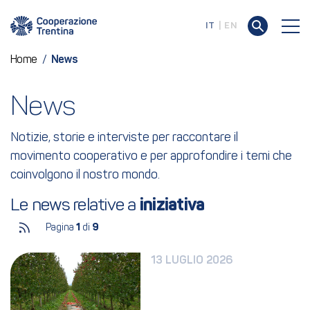
IT
EN
Home
/
News
News
Notizie, storie e interviste per raccontare il
movimento cooperativo e per approfondire i temi che
coinvolgono il nostro mondo.
Le news relative a 
iniziativa
Pagina
1
di
9
13 LUGLIO 2026