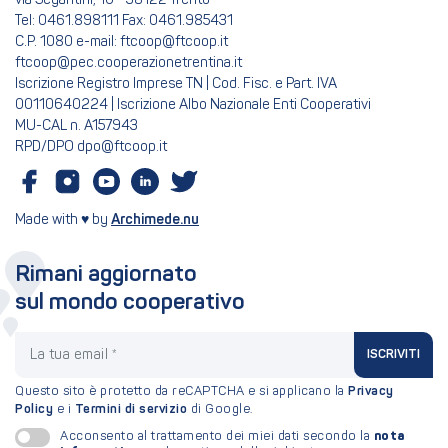
via Segantini, 10 - 38122 Trento
Tel: 0461.898111 Fax: 0461.985431
C.P. 1080 e-mail: ftcoop@ftcoop.it
ftcoop@pec.cooperazionetrentina.it
Iscrizione Registro Imprese TN | Cod. Fisc. e Part. IVA
00110640224 | Iscrizione Albo Nazionale Enti Cooperativi
MU-CAL n. A157943
RPD/DPO dpo@ftcoop.it
Made with ♥ by
Archimede.nu
Rimani aggiornato
sul mondo cooperativo
La tua email
ISCRIVITI
Questo sito è protetto da reCAPTCHA e si applicano la
Privacy
Policy
e i
Termini di servizio
di Google.
nota
Acconsento al trattamento dei miei dati secondo la