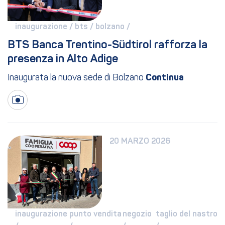
inaugurazione / 
bts / 
bolzano / 
BTS Banca Trentino-Südtirol rafforza la 
presenza in Alto Adige
Inaugurata la nuova sede di Bolzano
20 MARZO 2026
inaugurazione 
punto vendita 
negozio 
taglio del nastro 