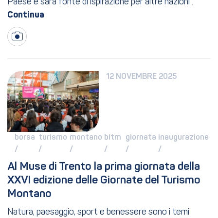
Paese e sarà fonte di ispirazione per altre nazioni”.
12 NOVEMBRE 2025
borsa 
turismo 
montano 
bitm 
giornata 
inaugurazione 
/ 
/ 
/ 
/ 
/ 
/ 
Al Muse di Trento la prima giornata della 
XXVI edizione delle Giornate del Turismo 
Montano
Natura, paesaggio, sport e benessere sono i temi