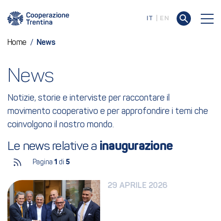
IT
EN
Home
/
News
News
Notizie, storie e interviste per raccontare il
movimento cooperativo e per approfondire i temi che
coinvolgono il nostro mondo.
Le news relative a 
inaugurazione
Pagina
1
di
5
29 APRILE 2026