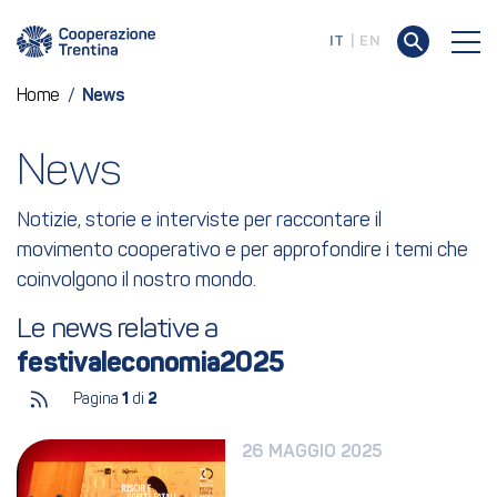
IT
EN
Home
/
News
News
Notizie, storie e interviste per raccontare il
movimento cooperativo e per approfondire i temi che
coinvolgono il nostro mondo.
Le news relative a 
festivaleconomia2025
Pagina
1
di
2
26 MAGGIO 2025