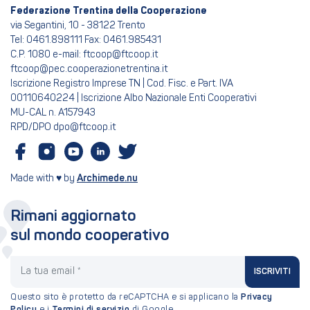
Federazione Trentina della Cooperazione
via Segantini, 10 - 38122 Trento
Tel: 0461.898111 Fax: 0461.985431
C.P. 1080 e-mail: ftcoop@ftcoop.it
ftcoop@pec.cooperazionetrentina.it
Iscrizione Registro Imprese TN | Cod. Fisc. e Part. IVA
00110640224 | Iscrizione Albo Nazionale Enti Cooperativi
MU-CAL n. A157943
RPD/DPO dpo@ftcoop.it
Made with ♥ by
Archimede.nu
Rimani aggiornato
sul mondo cooperativo
La tua email
ISCRIVITI
Questo sito è protetto da reCAPTCHA e si applicano la
Privacy
Policy
e i
Termini di servizio
di Google.