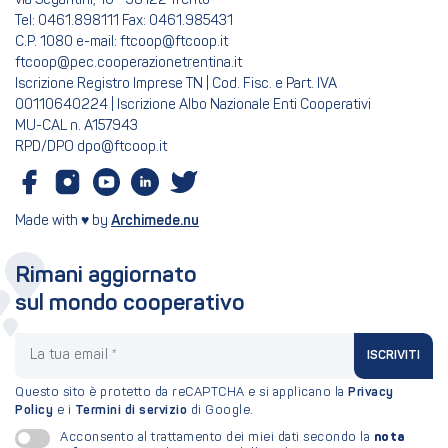
via Segantini, 10 - 38122 Trento
Tel: 0461.898111 Fax: 0461.985431
C.P. 1080 e-mail: ftcoop@ftcoop.it
ftcoop@pec.cooperazionetrentina.it
Iscrizione Registro Imprese TN | Cod. Fisc. e Part. IVA
00110640224 | Iscrizione Albo Nazionale Enti Cooperativi
MU-CAL n. A157943
RPD/DPO dpo@ftcoop.it
Made with ♥ by
Archimede.nu
Rimani aggiornato
sul mondo cooperativo
La tua email
ISCRIVITI
Questo sito è protetto da reCAPTCHA e si applicano la
Privacy
Policy
e i
Termini di servizio
di Google.
nota
Acconsento al trattamento dei miei dati secondo la