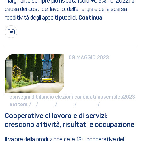
marginalità sempre più risicata (solo +0,3% nel 2022) a
causa dei costi del lavoro, dell’energia e della scarsa
redditività degli appalti pubblici.
09 MAGGIO 2023
convegni di 
bilancio 
elezioni 
candidati 
assemblea2023 
settore / 
/ 
/ 
/ 
/ 
Cooperative di lavoro e di servizi: 
crescono attività, risultati e occupazione
Il valore della produzione delle 124 cooperative del