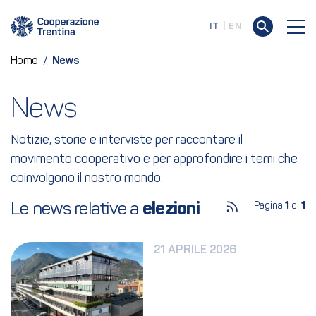
IT
EN
Home
/
News
News
Notizie, storie e interviste per raccontare il
movimento cooperativo e per approfondire i temi che
coinvolgono il nostro mondo.
Le news relative a 
elezioni
Pagina
1
di
1
21 APRILE 2026