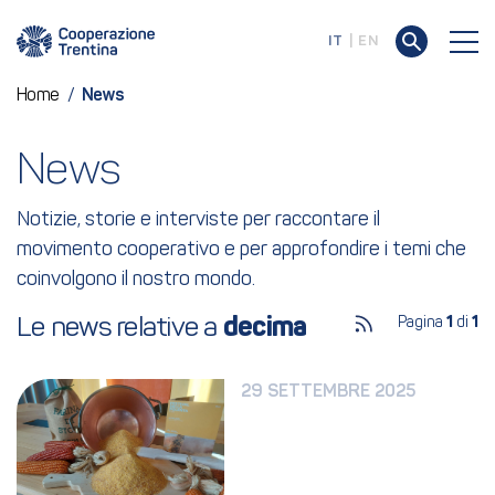
IT
EN
Home
/
News
News
Notizie, storie e interviste per raccontare il
movimento cooperativo e per approfondire i temi che
coinvolgono il nostro mondo.
Le news relative a 
decima
Pagina
1
di
1
29 SETTEMBRE 2025