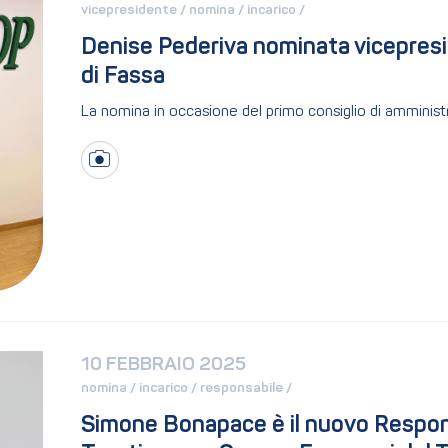
vicepresidente / 
nomina / 
incarico / 
Denise Pederiva nominata vicepresid
di Fassa
La nomina in occasione del primo consiglio di amminist
10 FEBBRAIO 2025
nomina / 
incarico / 
responsabile / 
Simone Bonapace è il nuovo Respons