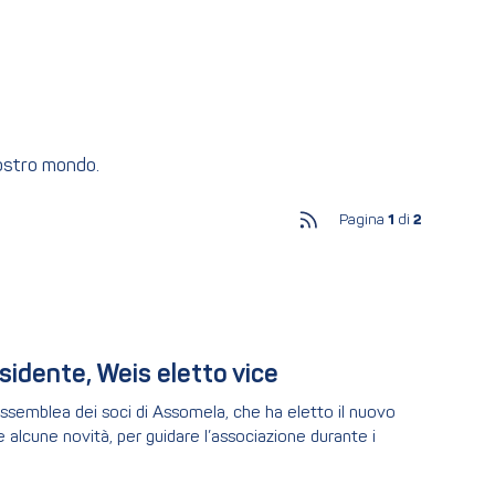
nostro mondo.
Pagina
1
di
2
idente, Weis eletto vice
l’assemblea dei soci di Assomela, che ha eletto il nuovo
 alcune novità, per guidare l’associazione durante i