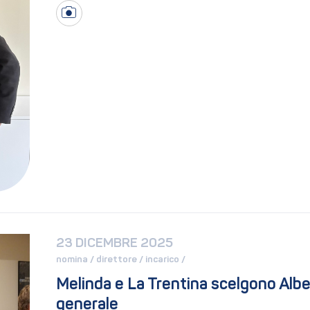
23 DICEMBRE 2025
nomina / 
direttore / 
incarico / 
Melinda e La Trentina scelgono Albe
generale