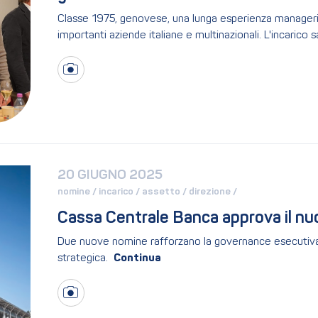
Classe 1975, genovese, una lunga esperienza manageria
importanti aziende italiane e multinazionali. L'incarico s
20 GIUGNO 2025
nomine / 
incarico / 
assetto / 
direzione / 
Cassa Centrale Banca approva il nu
Due nuove nomine rafforzano la governance esecutiva d
strategica.