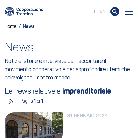
IT
EN
Home
/
News
News
Notizie, storie e interviste per raccontare il
movimento cooperativo e per approfondire i temi che
coinvolgono il nostro mondo.
Le news relative a 
imprenditoriale
Pagina
1
di
1
31 GENNAIO 2024