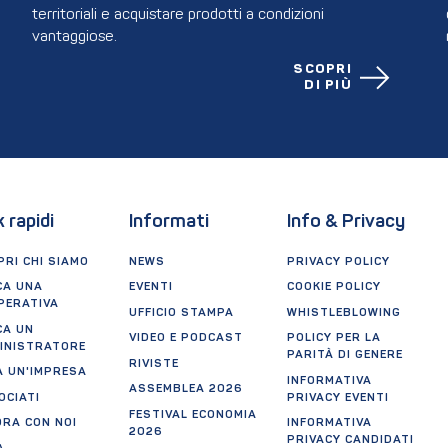
territoriali e acquistare prodotti a condizioni
vantaggiose.
SCOPRI
DI PIÙ
k rapidi
Informati
Info & Privacy
RI CHI SIAMO
NEWS
PRIVACY POLICY
CA UNA
EVENTI
COOKIE POLICY
PERATIVA
UFFICIO STAMPA
WHISTLEBLOWING
CA UN
VIDEO E PODCAST
POLICY PER LA
INISTRATORE
PARITÀ DI GENERE
RIVISTE
A UN'IMPRESA
INFORMATIVA
ASSEMBLEA 2026
OCIATI
PRIVACY EVENTI
FESTIVAL ECONOMIA
ORA CON NOI
INFORMATIVA
2026
PRIVACY CANDIDATI