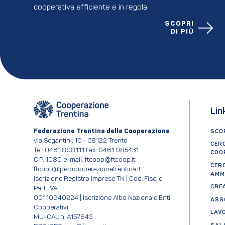
cooperativa efficiente e in regola.
SCOPRI
DI PIÙ
Lin
Federazione Trentina della Cooperazione
SCOP
via Segantini, 10 - 38122 Trento
CER
Tel: 0461.898111 Fax: 0461.985431
COO
C.P. 1080 e-mail: ftcoop@ftcoop.it
CER
ftcoop@pec.cooperazionetrentina.it
AMM
Iscrizione Registro Imprese TN | Cod. Fisc. e
CRE
Part. IVA
00110640224 | Iscrizione Albo Nazionale Enti
ASS
Cooperativi
LAV
MU-CAL n. A157943