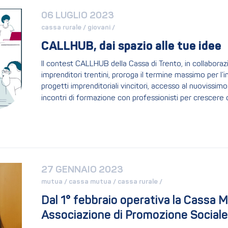
06 LUGLIO 2023
cassa rurale / 
giovani / 
CALLHUB, dai spazio alle tue idee
Il contest CALLHUB della Cassa di Trento, in collabora
imprenditori trentini, proroga il termine massimo per l’i
progetti imprenditoriali vincitori, accesso al nuovissi
incontri di formazione con professionisti per crescere
27 GENNAIO 2023
mutua / 
cassa mutua / 
cassa rurale / 
Dal 1° febbraio operativa la Cassa 
Associazione di Promozione Sociale