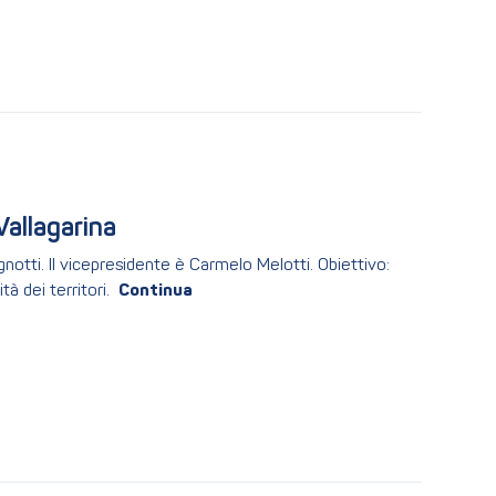
Vallagarina
Tognotti. Il vicepresidente è Carmelo Melotti. Obiettivo:
à dei territori.