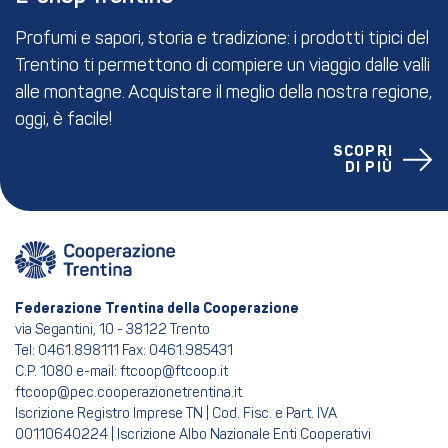
Profumi e sapori, storia e tradizione: i prodotti tipici del
Trentino ti permettono di compiere un viaggio dalle valli
alle montagne. Acquistare il meglio della nostra regione,
oggi, è facile!
SCOPRI
DI PIÙ
Federazione Trentina della Cooperazione
via Segantini, 10 - 38122 Trento
Tel: 0461.898111 Fax: 0461.985431
C.P. 1080 e-mail: ftcoop@ftcoop.it
ftcoop@pec.cooperazionetrentina.it
Iscrizione Registro Imprese TN | Cod. Fisc. e Part. IVA
00110640224 | Iscrizione Albo Nazionale Enti Cooperativi